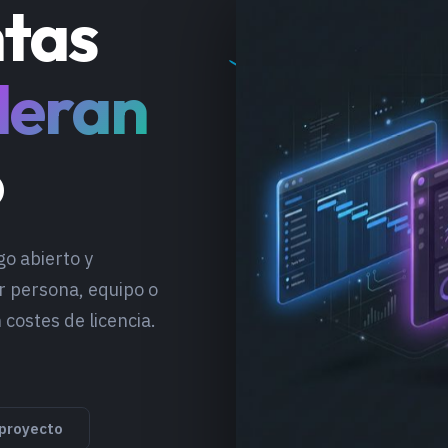
tas
eran
o
go abierto y
r persona, equipo o
costes de licencia.
 proyecto