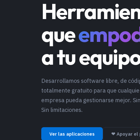
Herramien
que
empod
a tu equip
Desarrollamos software libre, de códi
totalmente gratuito para que cualquie
empresa pueda gestionarse mejor. Sin 
Sin limitaciones.
Ver las aplicaciones
❤ Apoyar el