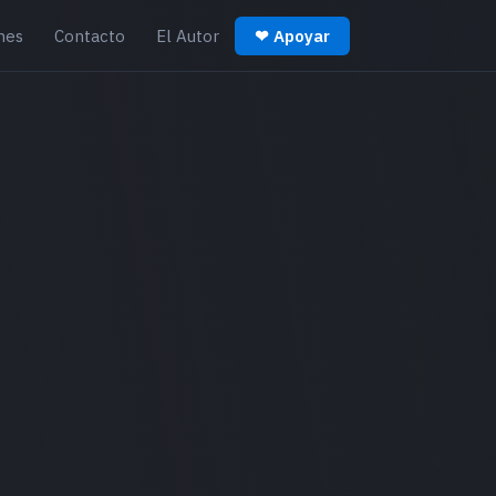
nes
Contacto
El Autor
❤ Apoyar